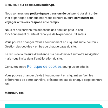
AudioBooks
Données personnelles
Bienvenue sur
ebooks.education.pf
.
Outils
Mentions légales
Nous sommes une
petite équipe passionnée
qui prend plaisir à créer,
trier et partager, pour que nos récits et notre culture
continuent de
Vidéos
www.education.pf
voyager à travers l’espace et le temps
.
Nous et nos partenaires déposons des cookies pour le bon
fonctionnement du site et l’analyse de l’expérience utilisateur.
SUIVEZ L'ACTUALITÉ DE L'ÉDUCATION
Vous pouvez changer d’avis à tout moment en cliquant sur le bouton «
Gestion des cookies » en bas de chaque page du site.
Le refus de la mesure d'audience n'a pas d'impact sur votre navigation
mais nous limite dans l'amélioration du site.
Politique de cookies
Consultez notre
pour plus de détails.
Vous pouvez changer d’avis à tout moment en cliquant sur Voir les
préférences de cette bannière, présente en bas de chaque page de notre
site.
Māuruuru roa