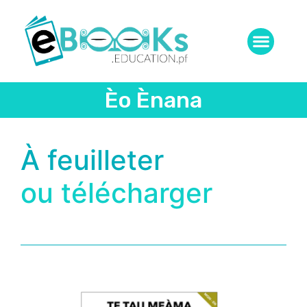
Èo Ènana
À feuilleter
ou télécharger