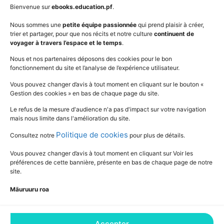
AudioBooks
Données personnelles
Bienvenue sur
ebooks.education.pf
.
Outils
Mentions légales
Nous sommes une
petite équipe passionnée
qui prend plaisir à créer,
trier et partager, pour que nos récits et notre culture
continuent de
Vidéos
www.education.pf
voyager à travers l’espace et le temps
.
Nous et nos partenaires déposons des cookies pour le bon
fonctionnement du site et l’analyse de l’expérience utilisateur.
SUIVEZ L'ACTUALITÉ DE L'ÉDUCATION
Vous pouvez changer d’avis à tout moment en cliquant sur le bouton «
Gestion des cookies » en bas de chaque page du site.
Le refus de la mesure d'audience n'a pas d'impact sur votre navigation
mais nous limite dans l'amélioration du site.
Politique de cookies
Consultez notre
pour plus de détails.
Vous pouvez changer d’avis à tout moment en cliquant sur Voir les
préférences de cette bannière, présente en bas de chaque page de notre
site.
Māuruuru roa
Accepter