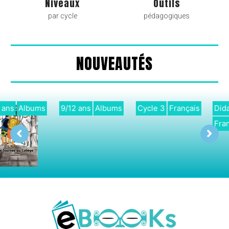
Niveaux
Outils
par cycle
pédagogiques
NOUVEAUTÉS
9/12 ans
Albums
Cycle 3
Français
Didactique
Français