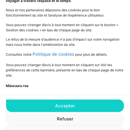
voyager à travers l’espace et le temps
.
Nous et nos partenaires déposons des cookies pour le bon
fonctionnement du site et l’analyse de l’expérience utilisateur.
SUIVEZ L'ACTUALITÉ DE L'ÉDUCATION
Vous pouvez changer d’avis à tout moment en cliquant sur le bouton «
Gestion des cookies » en bas de chaque page du site.
Le refus de la mesure d'audience n'a pas d'impact sur votre navigation
mais nous limite dans l'amélioration du site.
Politique de cookies
Consultez notre
pour plus de détails.
Vous pouvez changer d’avis à tout moment en cliquant sur Voir les
préférences de cette bannière, présente en bas de chaque page de notre
site.
Māuruuru roa
Accepter
Consultez notre Déclaration relative aux
cookies pour plus de détails
Refuser