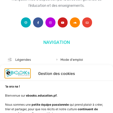
l’éducation et des enseignements.
NAVIGATION
Légendes
Mode d'emploi
Albums
S'abonner
Gestion des cookies
Langues
Nous connaître
Niveaux
Politique de cookies
’Ia ora na !
AudioBooks
Données personnelles
Bienvenue sur
ebooks.education.pf
.
Outils
Mentions légales
Nous sommes une
petite équipe passionnée
qui prend plaisir à créer,
trier et partager, pour que nos récits et notre culture
continuent de
Vidéos
www.education.pf