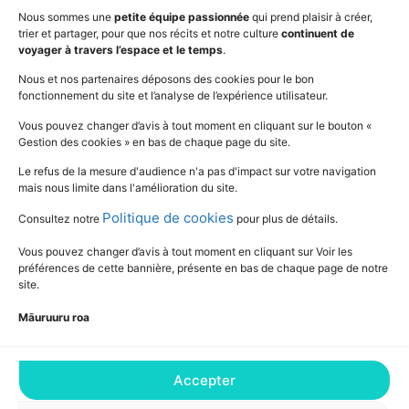
Outils
Mentions légales
Nous sommes une
petite équipe passionnée
qui prend plaisir à créer,
trier et partager, pour que nos récits et notre culture
continuent de
Vidéos
www.education.pf
voyager à travers l’espace et le temps
.
Nous et nos partenaires déposons des cookies pour le bon
fonctionnement du site et l’analyse de l’expérience utilisateur.
SUIVEZ L'ACTUALITÉ DE L'ÉDUCATION
Vous pouvez changer d’avis à tout moment en cliquant sur le bouton «
Gestion des cookies » en bas de chaque page du site.
Le refus de la mesure d'audience n'a pas d'impact sur votre navigation
mais nous limite dans l'amélioration du site.
Politique de cookies
Consultez notre
pour plus de détails.
Vous pouvez changer d’avis à tout moment en cliquant sur Voir les
préférences de cette bannière, présente en bas de chaque page de notre
site.
Māuruuru roa
Accepter
Consultez notre Déclaration relative aux
cookies pour plus de détails