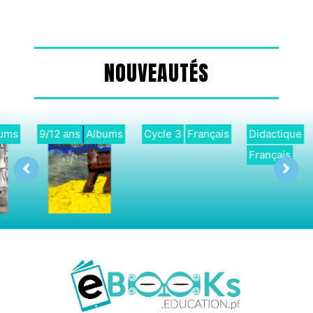
NOUVEAUTÉS
9/12 ans
Albums
Cycle 3
Français
Didactique
Français