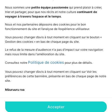
Outils
Mentions légales
Nous sommes une
petite équipe passionnée
qui prend plaisir à créer,
trier et partager, pour que nos récits et notre culture
continuent de
Vidéos
www.education.pf
voyager à travers l’espace et le temps
.
Nous et nos partenaires déposons des cookies pour le bon
fonctionnement du site et l’analyse de l’expérience utilisateur.
SUIVEZ L'ACTUALITÉ DE L'ÉDUCATION
Vous pouvez changer d’avis à tout moment en cliquant sur le bouton «
Gestion des cookies » en bas de chaque page du site.
Le refus de la mesure d'audience n'a pas d'impact sur votre navigation
mais nous limite dans l'amélioration du site.
Politique de cookies
Consultez notre
pour plus de détails.
Vous pouvez changer d’avis à tout moment en cliquant sur Voir les
préférences de cette bannière, présente en bas de chaque page de notre
site.
Māuruuru roa
Accepter
Consultez notre Déclaration relative aux
cookies pour plus de détails