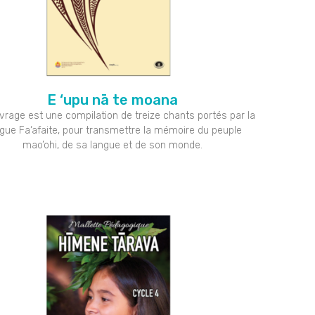
E ‘upu nā te moana
vrage est une compilation de treize chants portés par la
ogue Fa‘afaite, pour transmettre la mémoire du peuple
mao’ohi, de sa langue et de son monde.