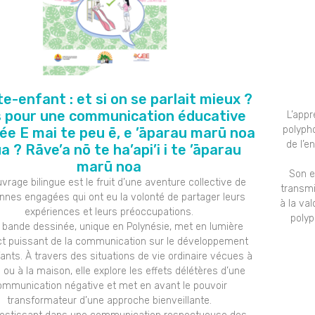
e-enfant : et si on se parlait mieux ?
s pour une communication éducative
L’app
polyph
ée E mai te peu ē, e ’āparau marū noa
de l’e
a ? Rāve’a nō te ha’api’i i te ’āparau
marū noa
Son e
vrage bilingue est le fruit d’une aventure collective de
transmi
nnes engagées qui ont eu la volonté de partager leurs
à la val
expériences et leurs préoccupations.
polyp
 bande dessinée, unique en Polynésie, met en lumière
ct puissant de la communication sur le développement
ants. À travers des situations de vie ordinaire vécues à
e ou à la maison, elle explore les effets délétères d’une
ommunication négative et met en avant le pouvoir
transformateur d’une approche bienveillante.