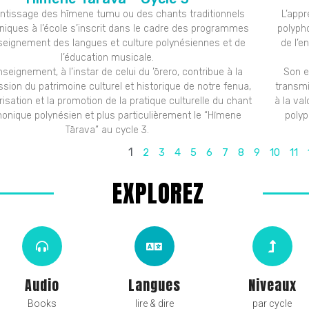
entissage des hīmene tumu ou des chants traditionnels
L’app
niques à l’école s’inscrit dans le cadre des programmes
polyph
nseignement des langues et culture polynésiennes et de
de l’e
l’éducation musicale.
seignement, à l’instar de celui du ’ōrero, contribue à la
Son e
sion du patrimoine culturel et historique de notre fenua,
transmi
orisation et la promotion de la pratique culturelle du chant
à la val
honique polynésien et plus particulièrement le “Hīmene
polyp
Tārava” au cycle 3.
1
2
3
4
5
6
7
8
9
10
11
EXPLOREZ
Audio
Langues
Niveaux
Books
lire & dire
par cycle