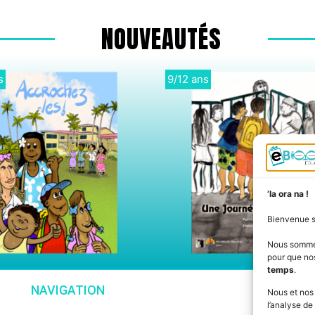
NOUVEAUTÉS
3
Didactique
’Ia ora na !
Bienvenue 
Nous somm
pour que nos
temps
.
NAVIGATION
SU
Nous et nos
l’analyse de 