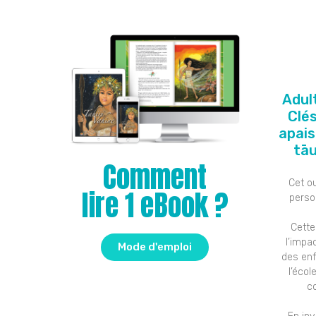
Adult
Clé
apais
tāu
Comment
Cet ou
lire 1 eBook ?
perso
Cette
l’impa
Mode d'emploi
des enf
l’écol
c