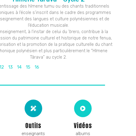
rentissage des hīmene tumu ou des chants traditionnels
oniques à l’école s’inscrit dans le cadre des programmes
nseignement des langues et culture polynésiennes et de
l’éducation musicale.
nseignement, à l’instar de celui du ’ōrero, contribue à la
ssion du patrimoine culturel et historique de notre fenua,
orisation et la promotion de la pratique culturelle du chant
honique polynésien et plus particulièrement le “Hīmene
Tārava” au cycle 2.
12
13
14
15
16
Outils
Vidéos
enseignants
albums