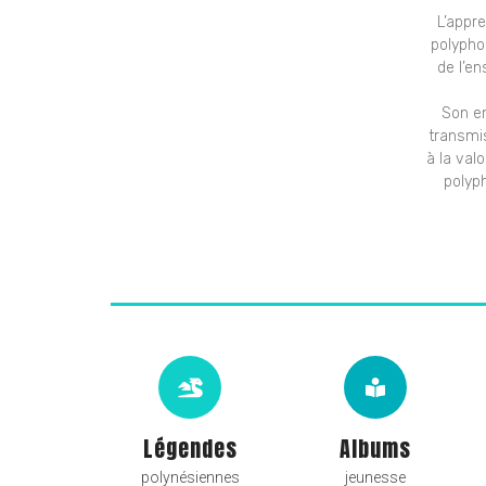
L’appr
polypho
de l’e
Son en
transmis
à la val
polyp
Légendes
Albums
polynésiennes
jeunesse