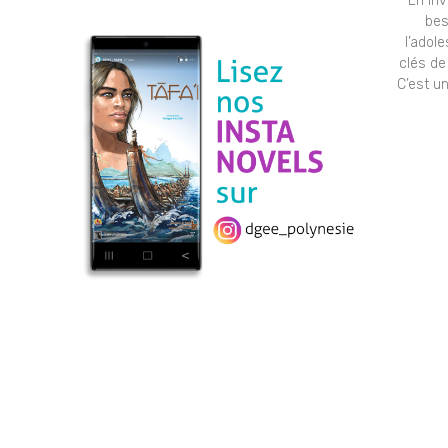
En in
bes
l’adol
clés de
C’est u