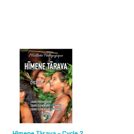
Hīmene Tārava – Cycle 2