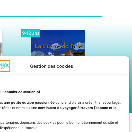
Didactique
Ebooks
Gestion des cookies
sur
ebooks.education.pf
.
es une
petite équipe passionnée
qui prend plaisir à créer, trier et partager,
 récits et notre culture
continuent de voyager à travers l’espace et le
IVEZ L'ACTUALITÉ DE L'ÉDUCATION
 partenaires déposons des cookies pour le bon fonctionnement du site et
l’expérience utilisateur.