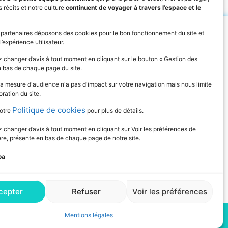
 récits et notre culture
continuent de voyager à travers l’espace et le
IVEZ L'ACTUALITÉ DE L'ÉDUCATION
 partenaires déposons des cookies pour le bon fonctionnement du site et
l’expérience utilisateur.
 changer d’avis à tout moment en cliquant sur le bouton « Gestion des
n bas de chaque page du site.
la mesure d'audience n'a pas d'impact sur votre navigation mais nous limite
oration du site.
Politique de cookies
otre
pour plus de détails.
changer d’avis à tout moment en cliquant sur Voir les préférences de
re, présente en bas de chaque page de notre site.
oa
Consultez notre Déclaration relative aux
cookies pour plus de détails
cepter
Refuser
Voir les préférences
Mentions légales
ÈQUE NUMÉRIQUE DE L'ÉDUCATION EN POLYNÉSIE FRANÇAISE