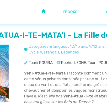
EBOOKS
ATUA-I-TE-MATA’I – La Fille d
Catégories & langues :
12/15 ans
,
9/12 ans
,
Cycle 4
,
Français
,
Légendes
Toarii POUIRA
Poehei LEONE, Toarii POU
Vehi-Atua-i-te-Mata’i
raconte comment une j
cette Vénus polynésienne, née par une nuit d
dieux du vent et des flots, héroïne malgré elle,
chevaucher et dompter les vagues monstrueu
Hava’e.
N’est-elle pas
Vehi
-A
tua
–
i
–
te
-M
ata
’
celle qui
gliss
e sur les flots de Taaroa
?