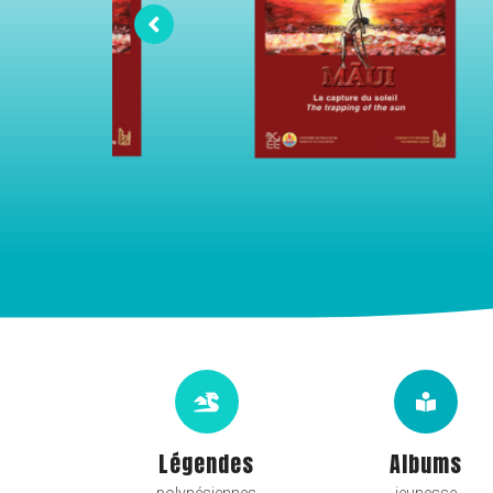
Légendes
Albums
polynésiennes
jeunesse