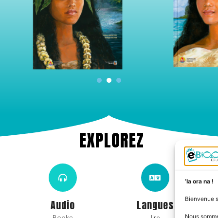
1
2
3
EXPLOREZ
’Ia ora na !
Bienvenue 
Audio
Langues
Nous somm
Books
lire