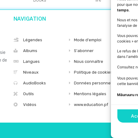
pour que nos
temps
.
NAVIGATION
SU
Nous et nos
l’analyse de 
Vous pouvez
Légendes
Mode d'emploi
cookies » e
Albums
S'abonner
Le refus de 
sie
dans l'améli
e de
Langues
Nous connaître
Consultez n
Niveaux
Politique de cookies
Vous pouvez 
AudioBooks
Données personnelles
cette banniè
Outils
Mentions légales
Māuruuru r
Vidéos
www.education.pf
Ac
LA BIBLIOTH