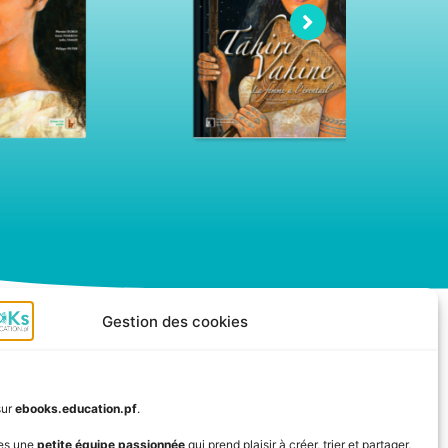
Gestion des cookies
sur
ebooks.education.pf
.
Niveaux
Outils
es une
petite équipe passionnée
qui prend plaisir à créer, trier et partager,
par cycle
pédagogiques