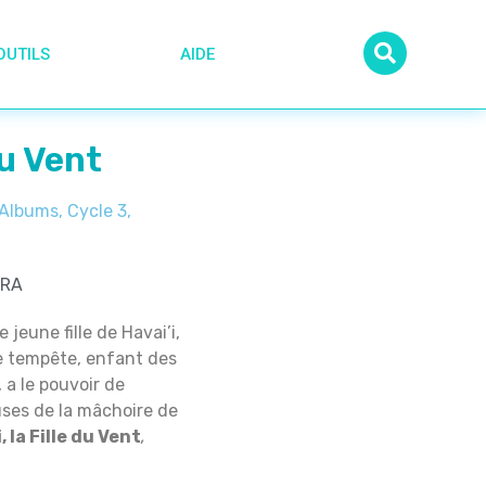
OUTILS
AIDE
u Vent
Albums
,
Cycle 3
,
IRA
eune fille de Havai’i,
e tempête, enfant des
 a le pouvoir de
ses de la mâchoire de
i,
la Fille
d
u V
ent
,