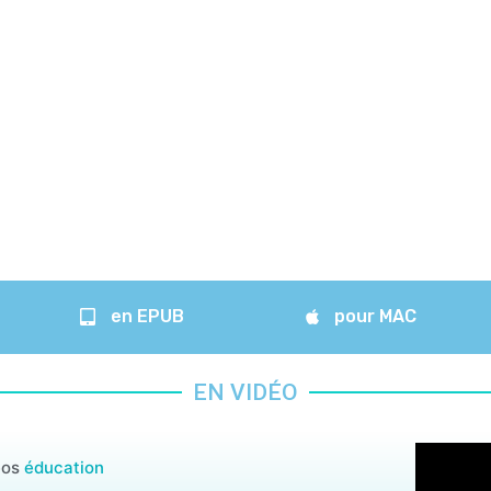
en EPUB
pour MAC
EN VIDÉO
éos
éducation