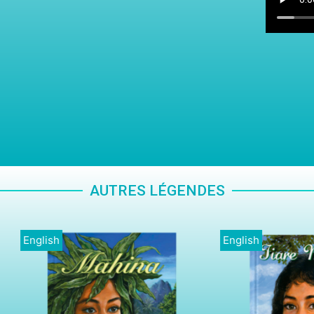
AUTRES LÉGENDES
h
English