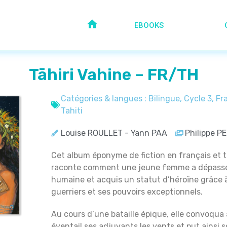
EBOOKS
Tāhiri Vahine – FR/TH
Catégories & langues :
Bilingue
,
Cycle 3
,
Fr
Tahiti
Louise ROULLET - Yann PAA
Philippe P
Cet album éponyme de fiction en français et ta
raconte comment une jeune femme a dépassé
humaine et acquis un statut d’héroïne grâce à
guerriers et ses pouvoirs exceptionnels.
Au cours d’une bataille épique, elle convoqua 
éventail ses adjuvants les vents et put ainsi s