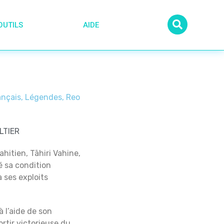
OUTILS
AIDE
ançais
,
Légendes
,
Reo
ELTIER
hitien, Tāhiri Vahine,
 sa condition
 ses exploits
à l’aide de son
ortir victorieuse du