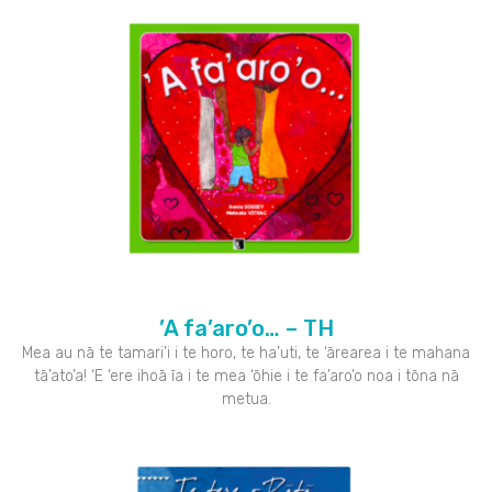
’A fa’aro’o… – TH
Mea au nā te tamari’i i te horo, te ha’uti, te ‘ārearea i te mahana
tā’ato’a! ‘E ‘ere ihoā īa i te mea ‘ōhie i te fa’aro’o noa i tōna nā
metua.