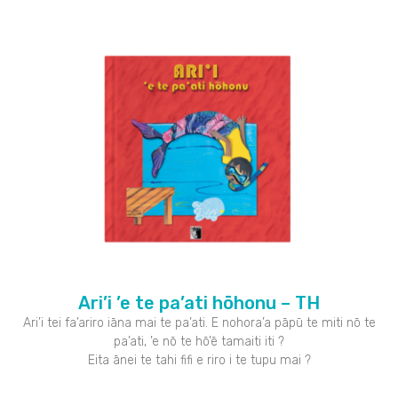
Ari’i ’e te pa’ati hōhonu – TH
Ari’i tei fa’ariro iāna mai te pa’ati. E nohora’a pāpū te miti nō te
pa’ati, ’e nō te hō’ē tamaiti iti ?
Eita ānei te tahi fifi e riro i te tupu mai ?