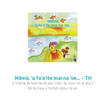
Māmā, ‘a fa’a’ite mai na ‘oe… – TH
E māmā, tē tere nei te ata i roto i te reva, nō te aha ?
Nō te mea, e fa’a’ati rātou i te ao.