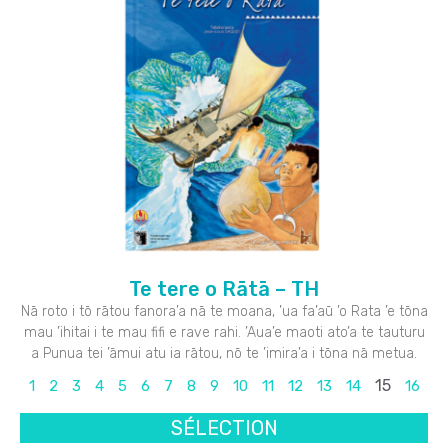
Te tere o Rātā – TH
Nā roto i tō rātou fanora’a nā te moana, ’ua fa’aū ’o Rata ’e tōna
mau ’ihitai i te mau fifi e rave rahi. ’Aua’e maoti ato’a te tauturu
a Punua tei ’āmui atu ia rātou, nō te ’imira’a i tōna nā metua.
15
1
2
3
4
5
6
7
8
9
10
11
12
13
14
16
SÉLECTION