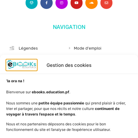
NAVIGATION
Légendes
Mode d'emploi
Albums
S'abonner
Gestion des cookies
Langues
Nous connaître
Niveaux
Politique de cookies
’Ia ora na !
AudioBooks
Données personnelles
Bienvenue sur
ebooks.education.pf
.
Outils
Mentions légales
Nous sommes une
petite équipe passionnée
qui prend plaisir à créer,
trier et partager, pour que nos récits et notre culture
continuent de
Vidéos
www.education.pf
voyager à travers l’espace et le temps
.
Nous et nos partenaires déposons des cookies pour le bon
fonctionnement du site et l’analyse de l’expérience utilisateur.
SUIVEZ L'ACTUALITÉ DE L'ÉDUCATION