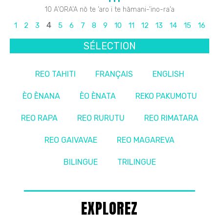
10 A’ORA’A nō te ’aro i te hāmani-’ino-ra’a
4
1
2
3
5
6
7
8
9
10
11
12
13
14
15
16
SÉLECTION
REO TAHITI
FRANÇAIS
ENGLISH
ÈO ÈNANA
ÈO ÈNATA
REKO PAKUMOTU
REO RAPA
REO RURUTU
REO RIMATARA
REO GAIVAVAE
REO MAGAREVA
BILINGUE
TRILINGUE
EXPLOREZ