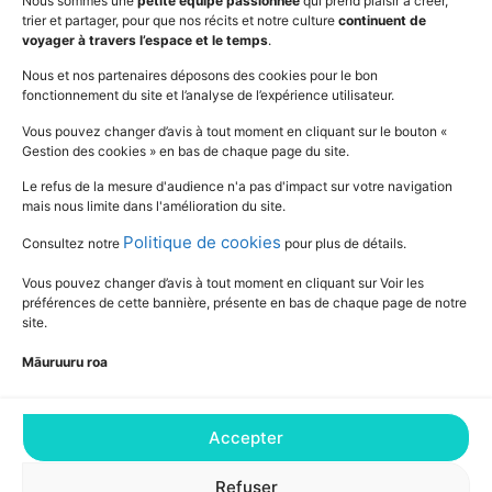
Nous sommes une
petite équipe passionnée
qui prend plaisir à créer,
trier et partager, pour que nos récits et notre culture
continuent de
Vidéos
www.education.pf
voyager à travers l’espace et le temps
.
Nous et nos partenaires déposons des cookies pour le bon
fonctionnement du site et l’analyse de l’expérience utilisateur.
SUIVEZ L'ACTUALITÉ DE L'ÉDUCATION
Vous pouvez changer d’avis à tout moment en cliquant sur le bouton «
Gestion des cookies » en bas de chaque page du site.
Le refus de la mesure d'audience n'a pas d'impact sur votre navigation
mais nous limite dans l'amélioration du site.
Politique de cookies
Consultez notre
pour plus de détails.
Vous pouvez changer d’avis à tout moment en cliquant sur Voir les
préférences de cette bannière, présente en bas de chaque page de notre
site.
Māuruuru roa
Accepter
Consultez notre Déclaration relative aux
cookies pour plus de détails
Refuser