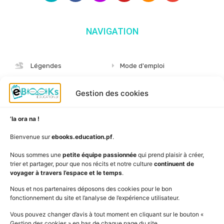
NAVIGATION
Légendes
Mode d'emploi
Albums
S'abonner
Gestion des cookies
Langues
Nous connaître
Niveaux
Politique de cookies
’Ia ora na !
AudioBooks
Données personnelles
Bienvenue sur
ebooks.education.pf
.
Outils
Mentions légales
Nous sommes une
petite équipe passionnée
qui prend plaisir à créer,
trier et partager, pour que nos récits et notre culture
continuent de
Vidéos
www.education.pf
voyager à travers l’espace et le temps
.
Nous et nos partenaires déposons des cookies pour le bon
fonctionnement du site et l’analyse de l’expérience utilisateur.
SUIVEZ L'ACTUALITÉ DE L'ÉDUCATION
Vous pouvez changer d’avis à tout moment en cliquant sur le bouton «
Gestion des cookies » en bas de chaque page du site.