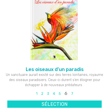
Les oiseaux d’un paradis
Un sanctuaire aurait existé sur des terres lointaines, royaume
des oiseaux paradisiers. Ceux-ci durent s’en éloigner pour
échapper à de nouveaux prédateurs .
6
1
2
3
4
5
7
SÉLECTION