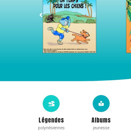
Légendes
Albums
polynésiennes
jeunesse