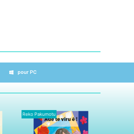
pour PC
Reko Pakumotu
Reo Tahiti