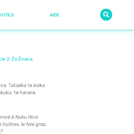
OUTILS
AIDE
le 2
,
Èo Ènana
iva. Tataèka te koìka
pakuku, te haraoa
rrivé à Nuku Hiva
huîtres, le foie gras,
 ?