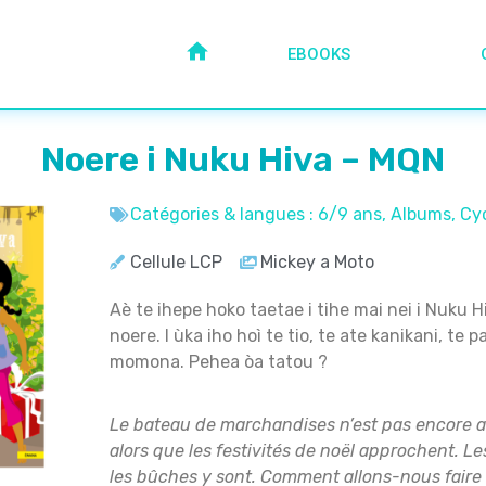
EBOOKS
Noere i Nuku Hiva – MQN
Catégories & langues :
6/9 ans
,
Albums
,
Cyc
Cellule LCP
Mickey a Moto
Aè te ihepe hoko taetae i tihe mai nei i Nuku H
noere. I ùka iho hoì te tio, te ate kanikani, te 
momona. Pehea òa tatou ?
Le bateau de marchandises n’est pas encore a
alors que les festivités de noël approchent. Les 
les bûches y sont. Comment allons-nous faire