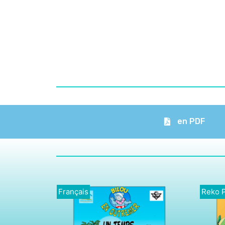
en PDF
Français
Reko 