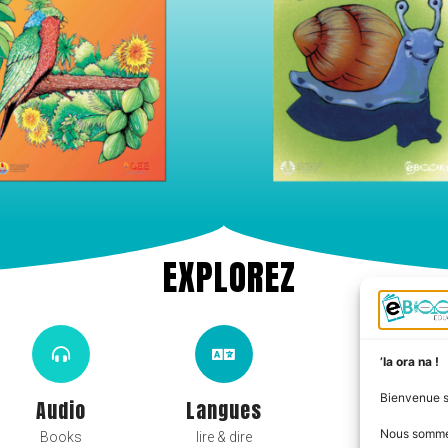
EXPLOREZ
’Ia ora na !
Bienvenue 
Audio
Langues
Niveaux
Nous somm
Books
lire & dire
par cycle