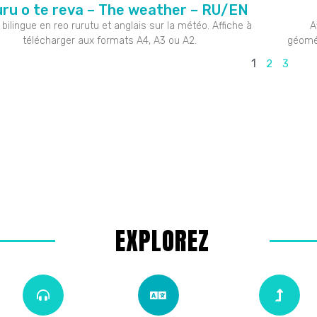
uru o te reva – The weather – RU/EN
 bilingue en reo rurutu et anglais sur la météo. Affiche à
A
télécharger aux formats A4, A3 ou A2.
géomét
1
2
3
EXPLOREZ