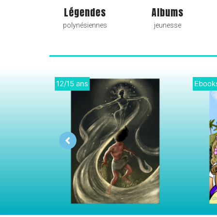
Légendes
Albums
polynésiennes
jeunesse
9/12 ans
Cycle 