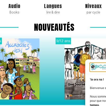
Audio
Langues
Niveaux
Books
lire & dire
par cycle
NOUVEAUTÉS
3
Didactique
’Ia ora na !
Bienvenue 
Nous somm
pour que nos
temps
.