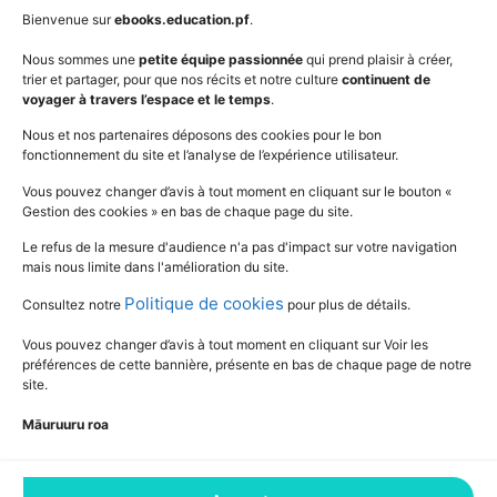
AudioBooks
Données personnelles
Bienvenue sur
ebooks.education.pf
.
Outils
Mentions légales
Nous sommes une
petite équipe passionnée
qui prend plaisir à créer,
trier et partager, pour que nos récits et notre culture
continuent de
Vidéos
www.education.pf
voyager à travers l’espace et le temps
.
Nous et nos partenaires déposons des cookies pour le bon
fonctionnement du site et l’analyse de l’expérience utilisateur.
SUIVEZ L'ACTUALITÉ DE L'ÉDUCATION
Vous pouvez changer d’avis à tout moment en cliquant sur le bouton «
Gestion des cookies » en bas de chaque page du site.
Le refus de la mesure d'audience n'a pas d'impact sur votre navigation
mais nous limite dans l'amélioration du site.
Politique de cookies
Consultez notre
pour plus de détails.
Vous pouvez changer d’avis à tout moment en cliquant sur Voir les
préférences de cette bannière, présente en bas de chaque page de notre
site.
Māuruuru roa