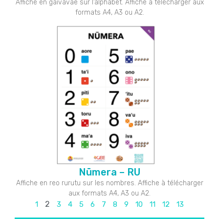
Affiche en gaivavae sur l’alphabet. Affiche à télécharger aux
formats A4, A3 ou A2.
Nūmera – RU
Affiche en reo rurutu sur les nombres. Affiche à télécharger
aux formats A4, A3 ou A2.
2
1
3
4
5
6
7
8
9
10
11
12
13