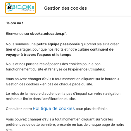
Albums
S'abonner
Gestion des cookies
Langues
Nous connaître
Niveaux
Politique de cookies
’Ia ora na !
AudioBooks
Données personnelles
Bienvenue sur
ebooks.education.pf
.
Outils
Mentions légales
Nous sommes une
petite équipe passionnée
qui prend plaisir à créer,
trier et partager, pour que nos récits et notre culture
continuent de
Vidéos
www.education.pf
voyager à travers l’espace et le temps
.
Nous et nos partenaires déposons des cookies pour le bon
fonctionnement du site et l’analyse de l’expérience utilisateur.
SUIVEZ L'ACTUALITÉ DE L'ÉDUCATION
Vous pouvez changer d’avis à tout moment en cliquant sur le bouton «
Gestion des cookies » en bas de chaque page du site.
Le refus de la mesure d'audience n'a pas d'impact sur votre navigation
mais nous limite dans l'amélioration du site.
Politique de cookies
Consultez notre
pour plus de détails.
Vous pouvez changer d’avis à tout moment en cliquant sur Voir les
préférences de cette bannière, présente en bas de chaque page de notre
site.