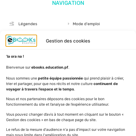
NAVIGATION
Légendes
Mode d'emploi
Albums
S'abonner
Gestion des cookies
Langues
Nous connaître
Niveaux
Politique de cookies
’Ia ora na !
AudioBooks
Données personnelles
Bienvenue sur
ebooks.education.pf
.
Outils
Mentions légales
Nous sommes une
petite équipe passionnée
qui prend plaisir à créer,
trier et partager, pour que nos récits et notre culture
continuent de
Vidéos
www.education.pf
voyager à travers l’espace et le temps
.
Nous et nos partenaires déposons des cookies pour le bon
fonctionnement du site et l’analyse de l’expérience utilisateur.
SUIVEZ L'ACTUALITÉ DE L'ÉDUCATION
Vous pouvez changer d’avis à tout moment en cliquant sur le bouton «
Gestion des cookies » en bas de chaque page du site.
Le refus de la mesure d'audience n'a pas d'impact sur votre navigation
mais nous limite dans l'amélioration du site.