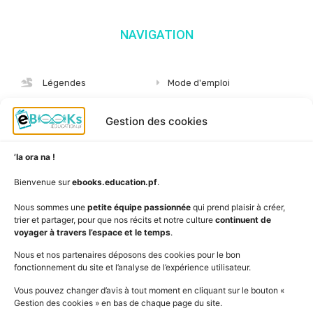
NAVIGATION
Légendes
Mode d'emploi
Albums
S'abonner
Gestion des cookies
Langues
Nous connaître
Niveaux
Politique de cookies
’Ia ora na !
AudioBooks
Données personnelles
Bienvenue sur
ebooks.education.pf
.
Outils
Mentions légales
Nous sommes une
petite équipe passionnée
qui prend plaisir à créer,
trier et partager, pour que nos récits et notre culture
continuent de
Vidéos
www.education.pf
voyager à travers l’espace et le temps
.
Nous et nos partenaires déposons des cookies pour le bon
fonctionnement du site et l’analyse de l’expérience utilisateur.
SUIVEZ L'ACTUALITÉ DE L'ÉDUCATION
Vous pouvez changer d’avis à tout moment en cliquant sur le bouton «
Gestion des cookies » en bas de chaque page du site.