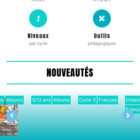
Niveaux
Outils
par cycle
pédagogiques
NOUVEAUTÉS
9/12 ans
Albums
Cycle 3
Français
Didactique
Français