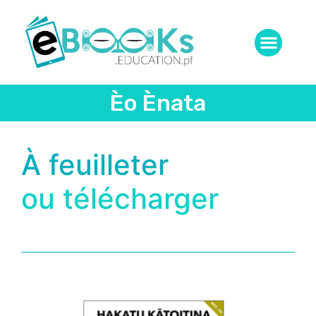
Èo Ènata
À feuilleter
ou télécharger