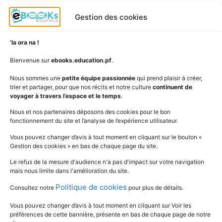
Albums
S'abonner
Gestion des cookies
Langues
Nous connaître
Niveaux
Politique de cookies
’Ia ora na !
AudioBooks
Données personnelles
Bienvenue sur
ebooks.education.pf
.
Outils
Mentions légales
Nous sommes une
petite équipe passionnée
qui prend plaisir à créer,
trier et partager, pour que nos récits et notre culture
continuent de
Vidéos
www.education.pf
voyager à travers l’espace et le temps
.
Nous et nos partenaires déposons des cookies pour le bon
fonctionnement du site et l’analyse de l’expérience utilisateur.
SUIVEZ L'ACTUALITÉ DE L'ÉDUCATION
Vous pouvez changer d’avis à tout moment en cliquant sur le bouton «
Gestion des cookies » en bas de chaque page du site.
Le refus de la mesure d'audience n'a pas d'impact sur votre navigation
mais nous limite dans l'amélioration du site.
Politique de cookies
Consultez notre
pour plus de détails.
Vous pouvez changer d’avis à tout moment en cliquant sur Voir les
préférences de cette bannière, présente en bas de chaque page de notre