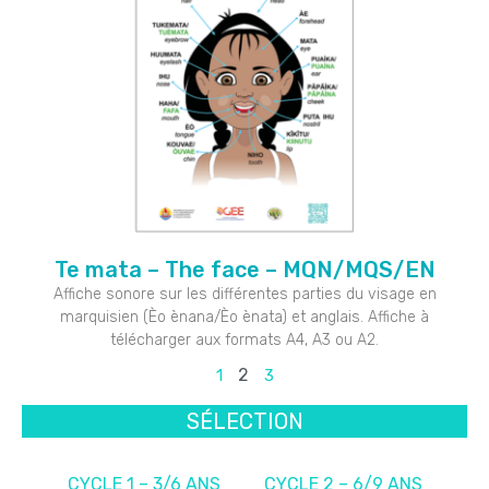
Te mata – The face – MQN/MQS/EN
Affiche sonore sur les différentes parties du visage en
marquisien (Èo ènana/Èo ènata) et anglais. Affiche à
télécharger aux formats A4, A3 ou A2.
2
1
3
SÉLECTION
CYCLE 1 – 3/6 ANS
CYCLE 2 – 6/9 ANS