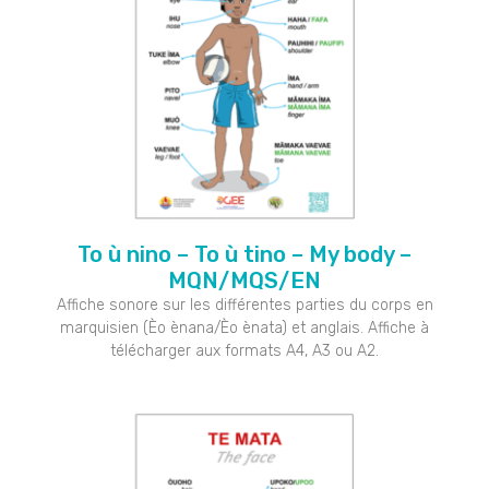
To ù nino – To ù tino – My body –
MQN/MQS/EN
Affiche sonore sur les différentes parties du corps en
marquisien (Èo ènana/Èo ènata) et anglais. Affiche à
télécharger aux formats A4, A3 ou A2.