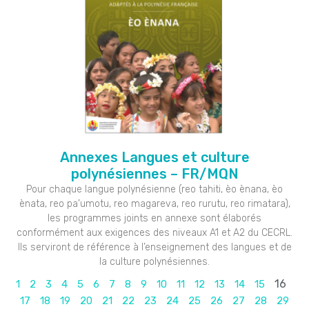
Annexes Langues et culture
polynésiennes – FR/MQN
Pour chaque langue polynésienne (reo tahiti, èo ènana, èo
ènata, reo pa’umotu, reo magareva, reo rurutu, reo rimatara),
les programmes joints en annexe sont élaborés
conformément aux exigences des niveaux A1 et A2 du CECRL.
Ils serviront de référence à l’enseignement des langues et de
la culture polynésiennes.
16
1
2
3
4
5
6
7
8
9
10
11
12
13
14
15
17
18
19
20
21
22
23
24
25
26
27
28
29