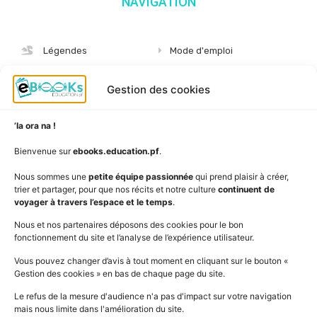
NAVIGATION
Légendes
Mode d'emploi
Albums
S'abonner
Gestion des cookies
Langues
Nous connaître
Niveaux
Politique de cookies
’Ia ora na !
AudioBooks
Données personnelles
Bienvenue sur
ebooks.education.pf
.
Outils
Mentions légales
Nous sommes une
petite équipe passionnée
qui prend plaisir à créer,
trier et partager, pour que nos récits et notre culture
continuent de
Vidéos
www.education.pf
voyager à travers l’espace et le temps
.
Nous et nos partenaires déposons des cookies pour le bon
fonctionnement du site et l’analyse de l’expérience utilisateur.
SUIVEZ L'ACTUALITÉ DE L'ÉDUCATION
Vous pouvez changer d’avis à tout moment en cliquant sur le bouton «
Gestion des cookies » en bas de chaque page du site.
Le refus de la mesure d'audience n'a pas d'impact sur votre navigation
mais nous limite dans l'amélioration du site.