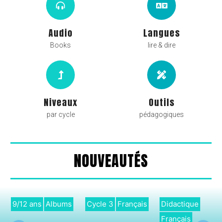
Audio
Langues
Books
lire & dire
Niveaux
Outils
par cycle
pédagogiques
NOUVEAUTÉS
9/12 ans
Albums
Cycle 3
Français
Didactique
Français