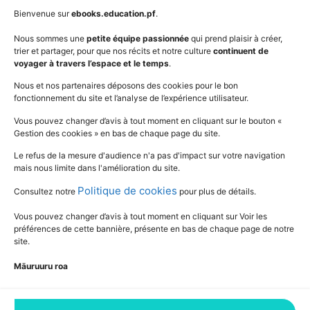
AudioBooks
Données personnelles
Bienvenue sur
ebooks.education.pf
.
Outils
Mentions légales
Nous sommes une
petite équipe passionnée
qui prend plaisir à créer,
trier et partager, pour que nos récits et notre culture
continuent de
Vidéos
www.education.pf
voyager à travers l’espace et le temps
.
Nous et nos partenaires déposons des cookies pour le bon
fonctionnement du site et l’analyse de l’expérience utilisateur.
SUIVEZ L'ACTUALITÉ DE L'ÉDUCATION
Vous pouvez changer d’avis à tout moment en cliquant sur le bouton «
Gestion des cookies » en bas de chaque page du site.
Le refus de la mesure d'audience n'a pas d'impact sur votre navigation
mais nous limite dans l'amélioration du site.
Politique de cookies
Consultez notre
pour plus de détails.
Vous pouvez changer d’avis à tout moment en cliquant sur Voir les
préférences de cette bannière, présente en bas de chaque page de notre
site.
Māuruuru roa