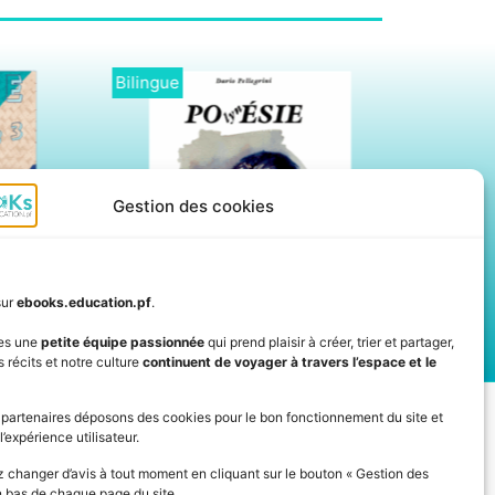
Didactique
Didactique
Gestion des cookies
sur
ebooks.education.pf
.
es une
petite équipe passionnée
qui prend plaisir à créer, trier et partager,
 récits et notre culture
continuent de voyager à travers l’espace et le
IVEZ L'ACTUALITÉ DE L'ÉDUCATION
 partenaires déposons des cookies pour le bon fonctionnement du site et
l’expérience utilisateur.
 changer d’avis à tout moment en cliquant sur le bouton « Gestion des
n bas de chaque page du site.