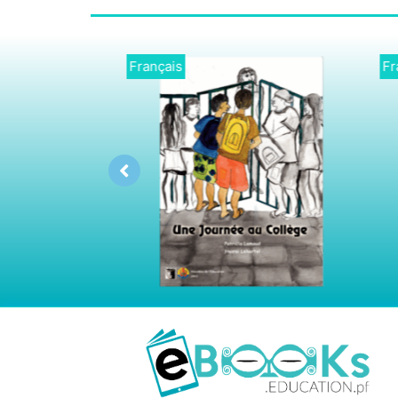
Français
França