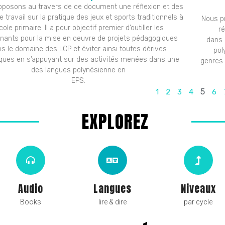
oposons au travers de ce document une réflexion et des
e travail sur la pratique des jeux et sports traditionnels à
Nous p
école primaire. Il a pour objectif premier d’outiller les
ré
nants pour la mise en oeuvre de projets pédagogiques
dans 
s le domaine des LCP et éviter ainsi toutes dérives
pol
riques en s’appuyant sur des activités menées dans une
genres 
des langues polynésienne en
EPS.
5
1
2
3
4
6
EXPLOREZ
Audio
Langues
Niveaux
Books
lire & dire
par cycle