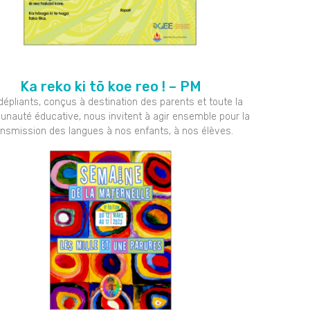
Ka reko ki tō koe reo ! – PM
dépliants, conçus à destination des parents et toute la
auté éducative, nous invitent à agir ensemble pour la
ansmission des langues à nos enfants, à nos élèves.