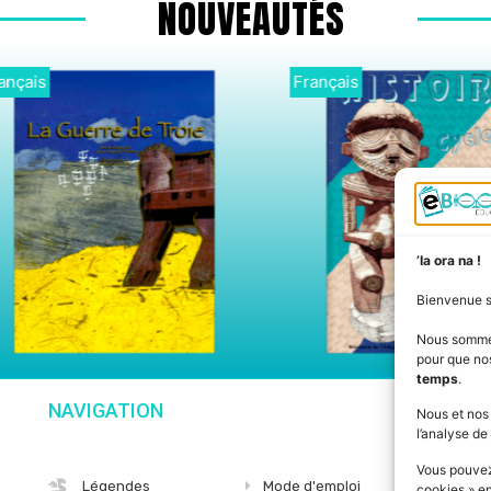
NOUVEAUTÉS
is
Bilingue
’Ia ora na !
Bienvenue 
Nous somm
pour que nos
temps
.
NAVIGATION
SU
Nous et nos
l’analyse de 
Vous pouvez
Légendes
Mode d'emploi
cookies » e