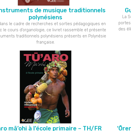
instruments de musique traditionnels
Gu
polynésiens
La S
portes
ans le cadre de recherches et sorties pédagogiques en
des él
c le cours d’organologie, ce livret rassemble et présente
truments traditionnels polynésiens présents en Polynésie
française.
aro mā’ohi à l’école primaire – TH/FR
‘Ōrer