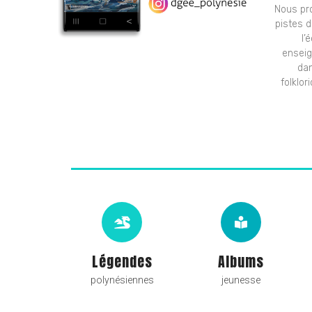
Nous pr
pistes d
l’
enseig
dan
folklo
Légendes
Albums
polynésiennes
jeunesse