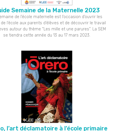
ide Semaine de la Maternelle 2023
emaine de l’école maternelle est l’occasion d’ouvrir les
 de l’école aux parents d’élèves et de découvrir le travail
èves autour du thème “Les mille et une parures”. La SEM
se tiendra cette année du 13 au 17 mars 2023.
o, l’art déclamatoire à l’école primaire