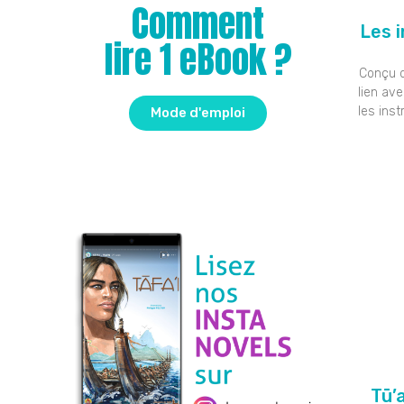
Comment
Les 
lire 1 eBook ?
Conçu d
lien ave
les ins
Mode d'emploi
Tū’