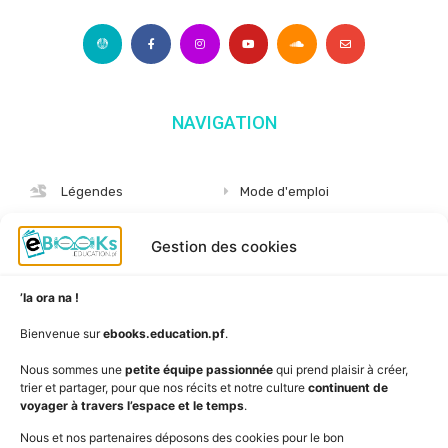
NAVIGATION
Légendes
Mode d'emploi
Albums
S'abonner
Gestion des cookies
Langues
Nous connaître
Niveaux
Politique de cookies
’Ia ora na !
AudioBooks
Données personnelles
Bienvenue sur
ebooks.education.pf
.
Outils
Mentions légales
Nous sommes une
petite équipe passionnée
qui prend plaisir à créer,
trier et partager, pour que nos récits et notre culture
continuent de
Vidéos
www.education.pf
voyager à travers l’espace et le temps
.
Nous et nos partenaires déposons des cookies pour le bon