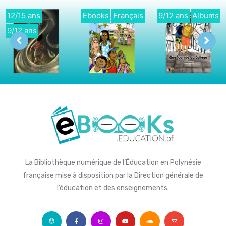
2/15 ans
Ebooks
Français
9/12 ans
Albums
/12 ans
La Bibliothèque numérique de l’Éducation en Polynésie
française mise à disposition par la Direction générale de
l’éducation et des enseignements.