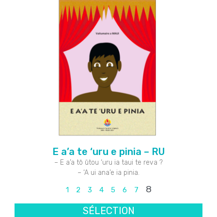
E a’a te ‘uru e pinia – RU
– E a’a tō ūtou ‘uru ia taui te reva ?
– ‘A ui ana’e ia pinia.
8
1
2
3
4
5
6
7
SÉLECTION