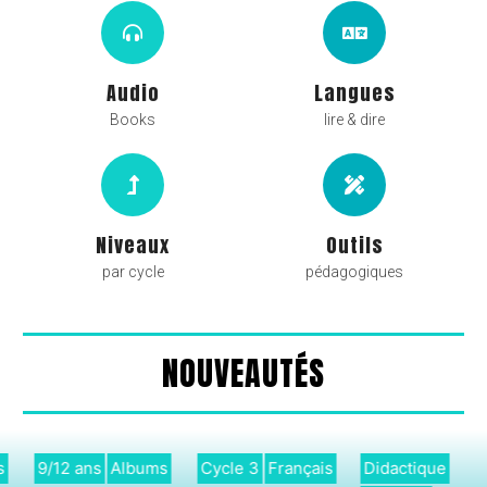
Audio
Langues
Books
lire & dire
Niveaux
Outils
par cycle
pédagogiques
NOUVEAUTÉS
9/12 ans
Albums
Cycle 3
Français
Didactique