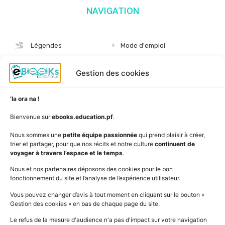
NAVIGATION
Légendes
Mode d'emploi
Albums
S'abonner
Gestion des cookies
Langues
Nous connaître
Niveaux
Politique de cookies
’Ia ora na !
AudioBooks
Données personnelles
Bienvenue sur
ebooks.education.pf
.
Outils
Mentions légales
Nous sommes une
petite équipe passionnée
qui prend plaisir à créer,
trier et partager, pour que nos récits et notre culture
continuent de
Vidéos
www.education.pf
voyager à travers l’espace et le temps
.
Nous et nos partenaires déposons des cookies pour le bon
fonctionnement du site et l’analyse de l’expérience utilisateur.
SUIVEZ L'ACTUALITÉ DE L'ÉDUCATION
Vous pouvez changer d’avis à tout moment en cliquant sur le bouton «
Gestion des cookies » en bas de chaque page du site.
Le refus de la mesure d'audience n'a pas d'impact sur votre navigation