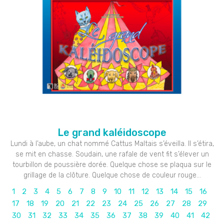
Le grand kaléidoscope
Lundi à l’aube, un chat nommé Cattus Maltais s’éveilla. Il s’étira,
se mit en chasse. Soudain, une rafale de vent fit s’élever un
tourbillon de poussière dorée. Quelque chose se plaqua sur le
grillage de la clôture. Quelque chose de couleur rouge…
1
2
3
4
5
6
7
8
9
10
11
12
13
14
15
16
17
18
19
20
21
22
23
24
25
26
27
28
29
30
31
32
33
34
35
36
37
38
39
40
41
42