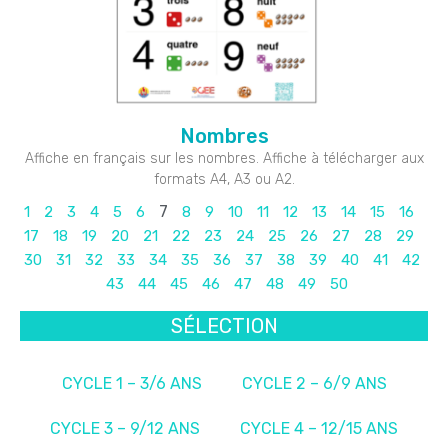
Nombres
Affiche en français sur les nombres. Affiche à télécharger aux
formats A4, A3 ou A2.
7
1
2
3
4
5
6
8
9
10
11
12
13
14
15
16
17
18
19
20
21
22
23
24
25
26
27
28
29
30
31
32
33
34
35
36
37
38
39
40
41
42
43
44
45
46
47
48
49
50
SÉLECTION
CYCLE 1 – 3/6 ANS
CYCLE 2 – 6/9 ANS
CYCLE 3 – 9/12 ANS
CYCLE 4 – 12/15 ANS