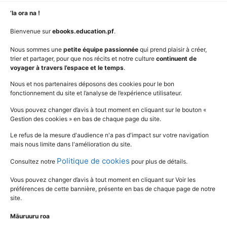
Niveaux
Politique de cookies
’Ia ora na !
AudioBooks
Données personnelles
Bienvenue sur
ebooks.education.pf
.
Outils
Mentions légales
Nous sommes une
petite équipe passionnée
qui prend plaisir à créer,
trier et partager, pour que nos récits et notre culture
continuent de
Vidéos
www.education.pf
voyager à travers l’espace et le temps
.
Nous et nos partenaires déposons des cookies pour le bon
fonctionnement du site et l’analyse de l’expérience utilisateur.
SUIVEZ L'ACTUALITÉ DE L'ÉDUCATION
Vous pouvez changer d’avis à tout moment en cliquant sur le bouton «
Gestion des cookies » en bas de chaque page du site.
Le refus de la mesure d'audience n'a pas d'impact sur votre navigation
mais nous limite dans l'amélioration du site.
Politique de cookies
Consultez notre
pour plus de détails.
Vous pouvez changer d’avis à tout moment en cliquant sur Voir les
préférences de cette bannière, présente en bas de chaque page de notre
site.
Māuruuru roa