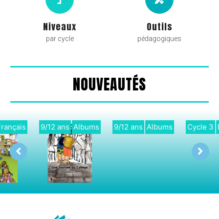
Niveaux
Outils
par cycle
pédagogiques
NOUVEAUTÉS
9/12 ans
Albums
Cycle 3
Français
Didactique
Français