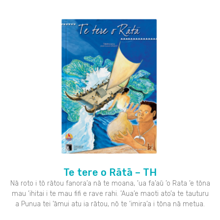
Te tere o Rātā – TH
Nā roto i tō rātou fanora’a nā te moana, ’ua fa’aū ’o Rata ’e tōna
mau ’ihitai i te mau fifi e rave rahi. ’Aua’e maoti ato’a te tauturu
a Punua tei ’āmui atu ia rātou, nō te ’imira’a i tōna nā metua.