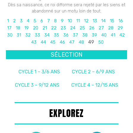
Dès sa naissance, ce roi difforme sera rejeté par les siens et
abandonné sur un motu loin de tout.
1
2
3
4
5
6
7
8
9
10
11
12
13
14
15
16
17
18
19
20
21
22
23
24
25
26
27
28
29
30
31
32
33
34
35
36
37
38
39
40
41
42
49
43
44
45
46
47
48
50
SÉLECTION
CYCLE 1 – 3/6 ANS
CYCLE 2 – 6/9 ANS
CYCLE 3 – 9/12 ANS
CYCLE 4 – 12/15 ANS
EXPLOREZ