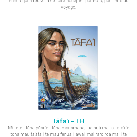
Punua qui a réussi à se faire accepter par Rata, pour être du
voyage.
Tāfa’i – TH
Nā roto i tōna pūai ’e i tōna manamana, ’ua huti mai ’o Tafa’i ’e
tōna mau ta’ata i te mau fenua Hawaii mai raro roa mai i te