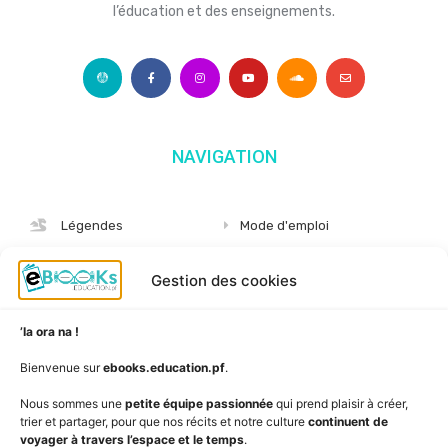
l’éducation et des enseignements.
NAVIGATION
Légendes
Mode d'emploi
Albums
S'abonner
Gestion des cookies
Langues
Nous connaître
Niveaux
Politique de cookies
’Ia ora na !
AudioBooks
Données personnelles
Bienvenue sur
ebooks.education.pf
.
Outils
Mentions légales
Nous sommes une
petite équipe passionnée
qui prend plaisir à créer,
trier et partager, pour que nos récits et notre culture
continuent de
Vidéos
www.education.pf
voyager à travers l’espace et le temps
.