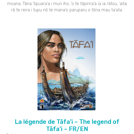
moana. Tāna ’ōpuara’a i muri iho, ’o te tāpirira’a ïa ia rātou, ’aita
rā te reira i tupu nō te mana’o paruparu o tōna mau ta’ata.
La légende de Tāfa’i – The legend of
Tāfa’i – FR/EN