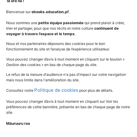
Niveaux
Politique de cookies
’Ia ora na !
AudioBooks
Données personnelles
Bienvenue sur
ebooks.education.pf
.
Outils
Mentions légales
Nous sommes une
petite équipe passionnée
qui prend plaisir à créer,
trier et partager, pour que nos récits et notre culture
continuent de
Vidéos
www.education.pf
voyager à travers l’espace et le temps
.
Nous et nos partenaires déposons des cookies pour le bon
fonctionnement du site et l’analyse de l’expérience utilisateur.
SUIVEZ L'ACTUALITÉ DE L'ÉDUCATION
Vous pouvez changer d’avis à tout moment en cliquant sur le bouton «
Gestion des cookies » en bas de chaque page du site.
Le refus de la mesure d'audience n'a pas d'impact sur votre navigation
mais nous limite dans l'amélioration du site.
Politique de cookies
Consultez notre
pour plus de détails.
Vous pouvez changer d’avis à tout moment en cliquant sur Voir les
préférences de cette bannière, présente en bas de chaque page de notre
site.
Māuruuru roa