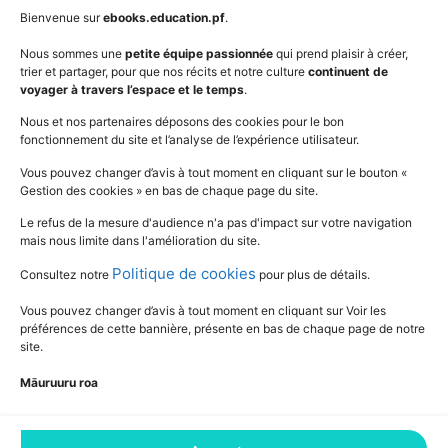
AudioBooks
Données personnelles
Bienvenue sur
ebooks.education.pf
.
Outils
Mentions légales
Nous sommes une
petite équipe passionnée
qui prend plaisir à créer,
trier et partager, pour que nos récits et notre culture
continuent de
Vidéos
www.education.pf
voyager à travers l’espace et le temps
.
Nous et nos partenaires déposons des cookies pour le bon
fonctionnement du site et l’analyse de l’expérience utilisateur.
SUIVEZ L'ACTUALITÉ DE L'ÉDUCATION
Vous pouvez changer d’avis à tout moment en cliquant sur le bouton «
Gestion des cookies » en bas de chaque page du site.
Le refus de la mesure d'audience n'a pas d'impact sur votre navigation
mais nous limite dans l'amélioration du site.
Politique de cookies
Consultez notre
pour plus de détails.
Vous pouvez changer d’avis à tout moment en cliquant sur Voir les
préférences de cette bannière, présente en bas de chaque page de notre
site.
Māuruuru roa