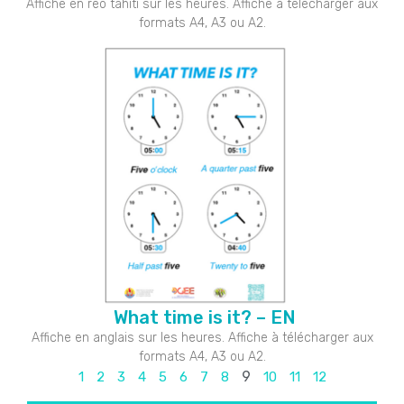
Affiche en reo tahiti sur les heures. Affiche à télécharger aux
formats A4, A3 ou A2.
What time is it? – EN
Affiche en anglais sur les heures. Affiche à télécharger aux
formats A4, A3 ou A2.
9
1
2
3
4
5
6
7
8
10
11
12