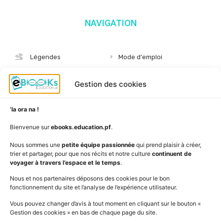
NAVIGATION
Légendes
Mode d'emploi
Albums
S'abonner
Gestion des cookies
Langues
Nous connaître
Niveaux
Politique de cookies
’Ia ora na !
AudioBooks
Données personnelles
Bienvenue sur
ebooks.education.pf
.
Outils
Mentions légales
Nous sommes une
petite équipe passionnée
qui prend plaisir à créer,
trier et partager, pour que nos récits et notre culture
continuent de
Vidéos
www.education.pf
voyager à travers l’espace et le temps
.
Nous et nos partenaires déposons des cookies pour le bon
fonctionnement du site et l’analyse de l’expérience utilisateur.
SUIVEZ L'ACTUALITÉ DE L'ÉDUCATION
Vous pouvez changer d’avis à tout moment en cliquant sur le bouton «
Gestion des cookies » en bas de chaque page du site.