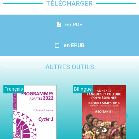
TÉLÉCHARGER
en PDF
en EPUB
AUTRES OUTILS
Français
Bilingue