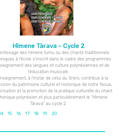
Hīmene Tārava – Cycle 2
rentissage des hīmene tumu ou des chants traditionnels
oniques à l’école s’inscrit dans le cadre des programmes
nseignement des langues et culture polynésiennes et de
l’éducation musicale.
nseignement, à l’instar de celui du ’ōrero, contribue à la
ssion du patrimoine culturel et historique de notre fenua,
orisation et la promotion de la pratique culturelle du chant
honique polynésien et plus particulièrement le “Hīmene
Tārava” au cycle 2.
14
15
16
17
18
19
20