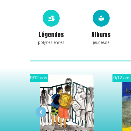
Légendes
Albums
polynésiennes
jeunesse
9/12 ans
Cycle 