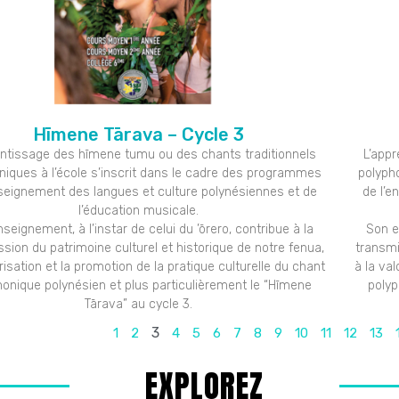
Hīmene Tārava – Cycle 3
entissage des hīmene tumu ou des chants traditionnels
L’app
niques à l’école s’inscrit dans le cadre des programmes
polyph
nseignement des langues et culture polynésiennes et de
de l’e
l’éducation musicale.
seignement, à l’instar de celui du ’ōrero, contribue à la
Son e
sion du patrimoine culturel et historique de notre fenua,
transmi
orisation et la promotion de la pratique culturelle du chant
à la val
honique polynésien et plus particulièrement le “Hīmene
polyp
Tārava” au cycle 3.
3
1
2
4
5
6
7
8
9
10
11
12
13
EXPLOREZ