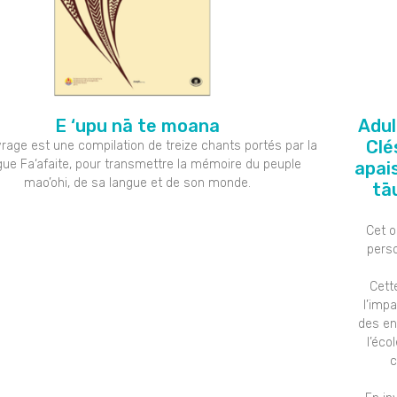
E ‘upu nā te moana
Adul
Clé
rage est une compilation de treize chants portés par la
gue Fa‘afaite, pour transmettre la mémoire du peuple
apai
mao’ohi, de sa langue et de son monde.
tāu
Cet o
perso
Cett
l’imp
des en
l’éco
c