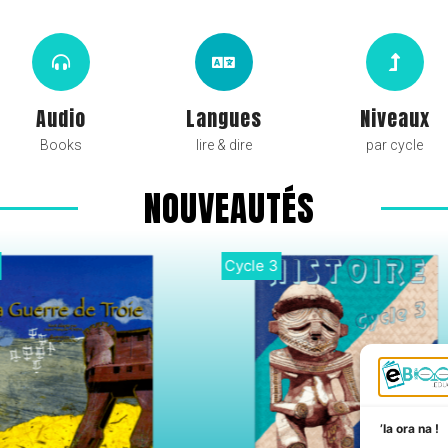
Audio
Langues
Niveaux
Books
lire & dire
par cycle
NOUVEAUTÉS
3
Didactique
’Ia ora na !