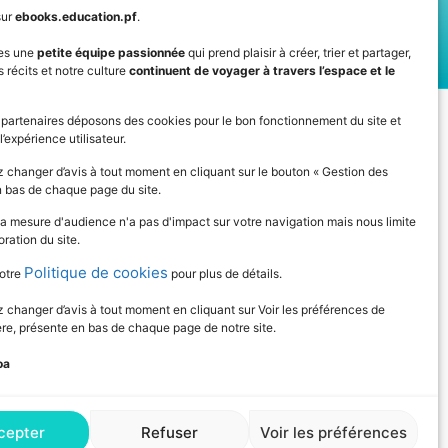
sur
ebooks.education.pf
.
es une
petite équipe passionnée
qui prend plaisir à créer, trier et partager,
 récits et notre culture
continuent de voyager à travers l’espace et le
IVEZ L'ACTUALITÉ DE L'ÉDUCATION
 partenaires déposons des cookies pour le bon fonctionnement du site et
l’expérience utilisateur.
 changer d’avis à tout moment en cliquant sur le bouton « Gestion des
n bas de chaque page du site.
la mesure d'audience n'a pas d'impact sur votre navigation mais nous limite
oration du site.
Politique de cookies
otre
pour plus de détails.
changer d’avis à tout moment en cliquant sur Voir les préférences de
re, présente en bas de chaque page de notre site.
oa
Consultez notre Déclaration relative aux
cookies pour plus de détails
cepter
Refuser
Voir les préférences