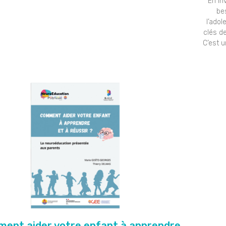
En in
be
l’ado
clés de
C’est u
ent aider votre enfant à apprendre