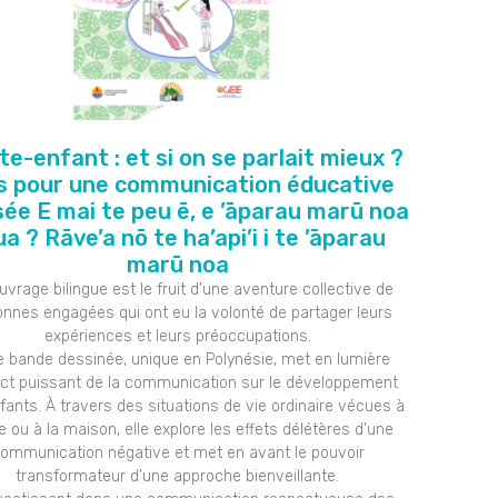
te-enfant : et si on se parlait mieux ?
s pour une communication éducative
sée E mai te peu ē, e ’āparau marū noa
a ? Rāve’a nō te ha’api’i i te ’āparau
marū noa
uvrage bilingue est le fruit d’une aventure collective de
nnes engagées qui ont eu la volonté de partager leurs
expériences et leurs préoccupations.
e bande dessinée, unique en Polynésie, met en lumière
act puissant de la communication sur le développement
fants. À travers des situations de vie ordinaire vécues à
le ou à la maison, elle explore les effets délétères d’une
ommunication négative et met en avant le pouvoir
transformateur d’une approche bienveillante.