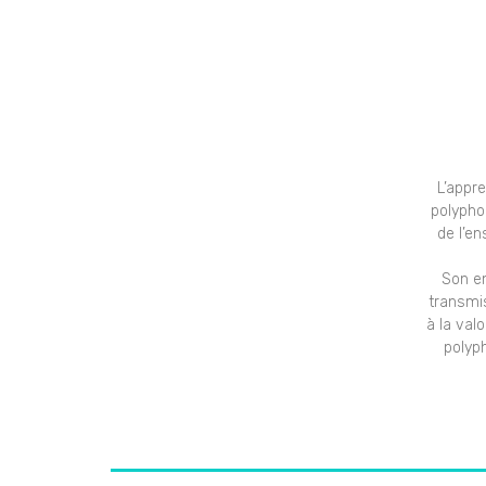
L’appr
polypho
de l’e
Son en
transmis
à la val
polyp