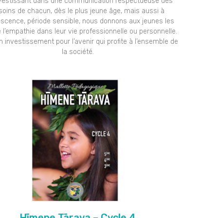
vestissant dans une communication respectueuse des
soins de chacun, dès le plus jeune âge, mais aussi à
lescence, période sensible, nous donnons aux jeunes les
 l’empathie dans leur vie professionnelle ou personnelle.
n investissement pour l’avenir qui profite à l’ensemble de
la société.
Hīmene Tārava – Cycle 4