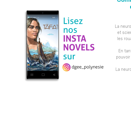
La neuro
et scie
les rou
En tan
pouvoir
La neuro