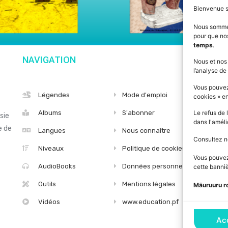
Bienvenue 
Nous somm
pour que nos
temps
.
NAVIGATION
SU
Nous et nos
l’analyse de 
Vous pouvez
Légendes
Mode d'emploi
cookies » e
Albums
S'abonner
Le refus de 
sie
dans l'améli
e de
Langues
Nous connaître
Consultez n
Niveaux
Politique de cookies
Vous pouvez 
AudioBooks
Données personnelles
cette banniè
Outils
Mentions légales
Māuruuru r
Vidéos
www.education.pf
Ac