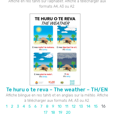
Affiche en reo tahiti sur l’alphabet. Affiche à télécharger aux
formats A4, A3 ou A2.
Te huru o te reva – The weather – TH/EN
Affiche bilingue en reo tahiti et en anglais sur la météo. Affiche
à télécharger aux formats A4, A3 ou A2.
16
1
2
3
4
5
6
7
8
9
10
11
12
13
14
15
17
18
19
20