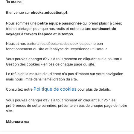
Niveaux
Politique de cookies
’Ia ora na !
AudioBooks
Données personnelles
Bienvenue sur
ebooks.education.pf
.
Outils
Mentions légales
Nous sommes une
petite équipe passionnée
qui prend plaisir à créer,
trier et partager, pour que nos récits et notre culture
continuent de
Vidéos
www.education.pf
voyager à travers l’espace et le temps
.
Nous et nos partenaires déposons des cookies pour le bon
fonctionnement du site et l’analyse de l’expérience utilisateur.
SUIVEZ L'ACTUALITÉ DE L'ÉDUCATION
Vous pouvez changer d’avis à tout moment en cliquant sur le bouton «
Gestion des cookies » en bas de chaque page du site.
Le refus de la mesure d'audience n'a pas d'impact sur votre navigation
mais nous limite dans l'amélioration du site.
Politique de cookies
Consultez notre
pour plus de détails.
Vous pouvez changer d’avis à tout moment en cliquant sur Voir les
préférences de cette bannière, présente en bas de chaque page de notre
site.
Māuruuru roa