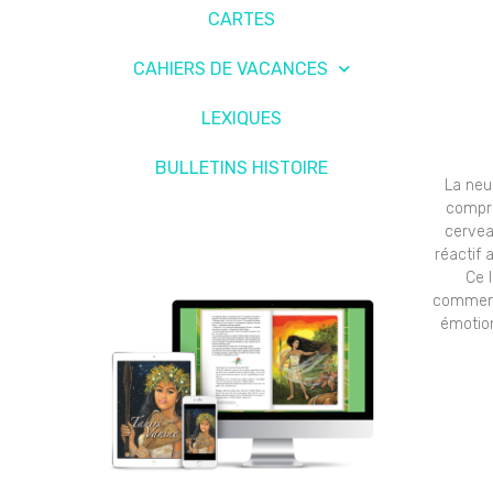
CARTES
CAHIERS DE VACANCES
LEXIQUES
BULLETINS HISTOIRE
La neu
compre
cervea
réactif 
Ce l
comment 
émotion