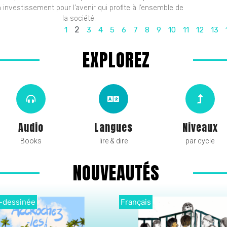
n investissement pour l’avenir qui profite à l’ensemble de
la société.
2
1
3
4
5
6
7
8
9
10
11
12
13
EXPLOREZ
Audio
Langues
Niveaux
Books
lire & dire
par cycle
NOUVEAUTÉS
is
Bilingue