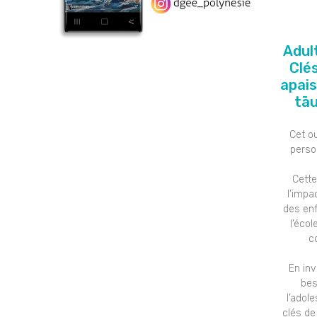
Adult
Clé
apais
tāu
Cet ou
perso
Cette
l’impa
des enf
l’écol
c
En in
bes
l’adol
clés de