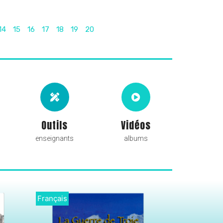
14
15
16
17
18
19
20
Outils
Vidéos
enseignants
albums
Didactique
Didactique