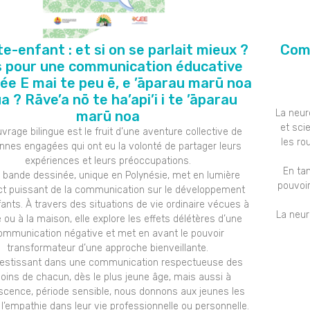
e-enfant : et si on se parlait mieux ?
Comm
s pour une communication éducative
ée E mai te peu ē, e ’āparau marū noa
a ? Rāve’a nō te ha’api’i i te ’āparau
La neur
marū noa
et sci
vrage bilingue est le fruit d’une aventure collective de
les ro
nnes engagées qui ont eu la volonté de partager leurs
expériences et leurs préoccupations.
En tan
 bande dessinée, unique en Polynésie, met en lumière
pouvoi
ct puissant de la communication sur le développement
ants. À travers des situations de vie ordinaire vécues à
La neur
e ou à la maison, elle explore les effets délétères d’une
ommunication négative et met en avant le pouvoir
transformateur d’une approche bienveillante.
vestissant dans une communication respectueuse des
oins de chacun, dès le plus jeune âge, mais aussi à
escence, période sensible, nous donnons aux jeunes les
 l’empathie dans leur vie professionnelle ou personnelle.