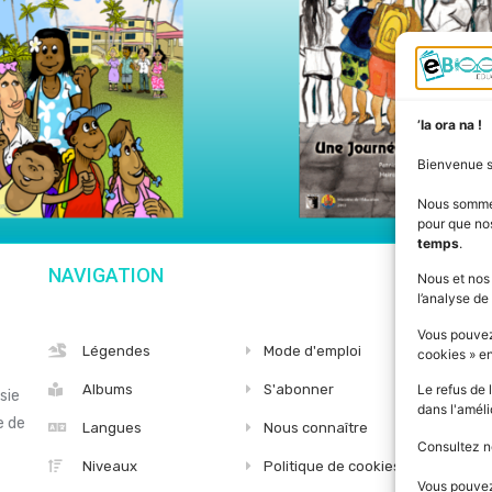
’Ia ora na !
Bienvenue 
Nous somm
pour que nos
temps
.
NAVIGATION
SU
Nous et nos
l’analyse de 
Vous pouvez
Légendes
Mode d'emploi
cookies » e
Albums
S'abonner
Le refus de 
sie
dans l'améli
e de
Langues
Nous connaître
Consultez n
Niveaux
Politique de cookies
Vous pouvez 