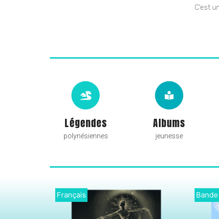
C’est u
Légendes
Albums
polynésiennes
jeunesse
Français
França