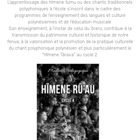
L’apprentissage des hīmene tumu ou des chants traditionnels
polyphoniques à l’école s’inscrit dans le cadre des
programmes de l’enseignement des langues et culture
polynésiennes et de l’éducation musicale.
Son enseignement, à l’instar de celui du ’ōrero, contribue à la
transmission du patrimoine culturel et historique de notre
fenua, à la valorisation et la promotion de la pratique culturelle
du chant polyphonique polynésien et plus particulièrement le
“Hīmene Tārava” au cycle 2.