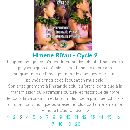
Hīmene Rū’au – Cycle 2
L’apprentissage des hīmene tumu ou des chants traditionnels
polyphoniques à l’école s’inscrit dans le cadre des
programmes de l’enseignement des langues et culture
polynésiennes et de l’éducation musicale.
Son enseignement, à l’instar de celui du ’ōrero, contribue à la
transmission du patrimoine culturel et historique de notre
fenua, à la valorisation et la promotion de la pratique culturelle
du chant polyphonique polynésien et plus particulièrement le
“Hīmene Rū’au” au cycle 2.
3
1
2
4
5
6
7
8
9
10
11
12
13
14
15
16
17
18
19
20