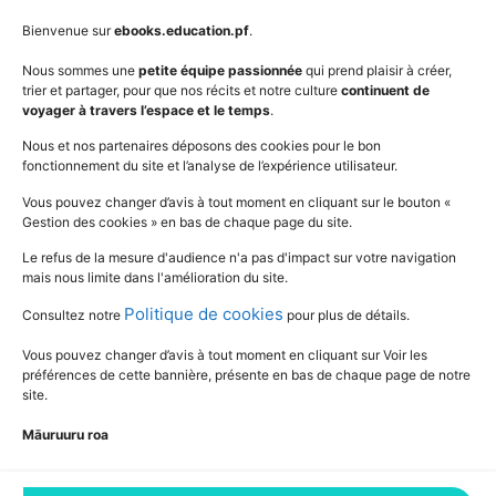
AudioBooks
Données personnelles
Bienvenue sur
ebooks.education.pf
.
Outils
Mentions légales
Nous sommes une
petite équipe passionnée
qui prend plaisir à créer,
trier et partager, pour que nos récits et notre culture
continuent de
Vidéos
www.education.pf
voyager à travers l’espace et le temps
.
Nous et nos partenaires déposons des cookies pour le bon
fonctionnement du site et l’analyse de l’expérience utilisateur.
SUIVEZ L'ACTUALITÉ DE L'ÉDUCATION
Vous pouvez changer d’avis à tout moment en cliquant sur le bouton «
Gestion des cookies » en bas de chaque page du site.
Le refus de la mesure d'audience n'a pas d'impact sur votre navigation
mais nous limite dans l'amélioration du site.
Politique de cookies
Consultez notre
pour plus de détails.
Vous pouvez changer d’avis à tout moment en cliquant sur Voir les
préférences de cette bannière, présente en bas de chaque page de notre
site.
Māuruuru roa