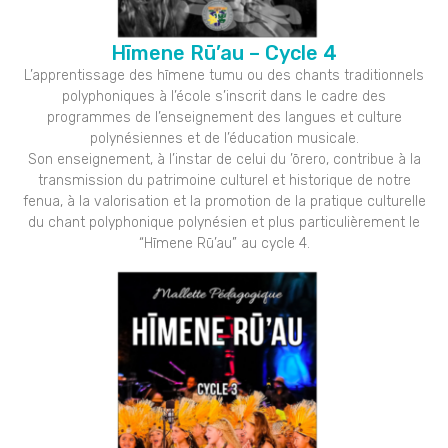
Hīmene Rū’au – Cycle 4
L’apprentissage des hīmene tumu ou des chants traditionnels
polyphoniques à l’école s’inscrit dans le cadre des
programmes de l’enseignement des langues et culture
polynésiennes et de l’éducation musicale.
Son enseignement, à l’instar de celui du ’ōrero, contribue à la
transmission du patrimoine culturel et historique de notre
fenua, à la valorisation et la promotion de la pratique culturelle
du chant polyphonique polynésien et plus particulièrement le
“Hīmene Rū’au” au cycle 4.