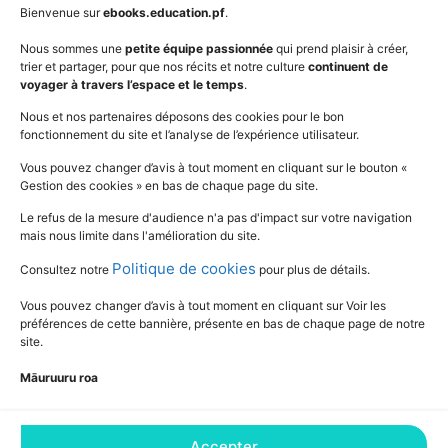
AudioBooks
Données personnelles
Bienvenue sur
ebooks.education.pf
.
Outils
Mentions légales
Nous sommes une
petite équipe passionnée
qui prend plaisir à créer,
trier et partager, pour que nos récits et notre culture
continuent de
Vidéos
www.education.pf
voyager à travers l’espace et le temps
.
Nous et nos partenaires déposons des cookies pour le bon
fonctionnement du site et l’analyse de l’expérience utilisateur.
SUIVEZ L'ACTUALITÉ DE L'ÉDUCATION
Vous pouvez changer d’avis à tout moment en cliquant sur le bouton «
Gestion des cookies » en bas de chaque page du site.
Le refus de la mesure d'audience n'a pas d'impact sur votre navigation
mais nous limite dans l'amélioration du site.
Politique de cookies
Consultez notre
pour plus de détails.
Vous pouvez changer d’avis à tout moment en cliquant sur Voir les
préférences de cette bannière, présente en bas de chaque page de notre
site.
Māuruuru roa
Accepter
Consultez notre Déclaration relative aux