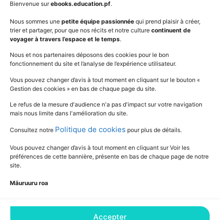
AudioBooks
Données personnelles
Bienvenue sur
ebooks.education.pf
.
Outils
Mentions légales
Nous sommes une
petite équipe passionnée
qui prend plaisir à créer,
trier et partager, pour que nos récits et notre culture
continuent de
Vidéos
www.education.pf
voyager à travers l’espace et le temps
.
Nous et nos partenaires déposons des cookies pour le bon
fonctionnement du site et l’analyse de l’expérience utilisateur.
SUIVEZ L'ACTUALITÉ DE L'ÉDUCATION
Vous pouvez changer d’avis à tout moment en cliquant sur le bouton «
Gestion des cookies » en bas de chaque page du site.
Le refus de la mesure d'audience n'a pas d'impact sur votre navigation
mais nous limite dans l'amélioration du site.
Politique de cookies
Consultez notre
pour plus de détails.
Vous pouvez changer d’avis à tout moment en cliquant sur Voir les
préférences de cette bannière, présente en bas de chaque page de notre
site.
Māuruuru roa
Accepter
Consultez notre Déclaration relative aux