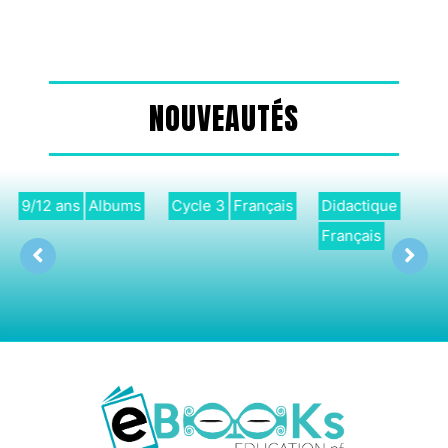
NOUVEAUTÉS
9/12 ans
Albums
Cycle 3
Français
Didactique
Français