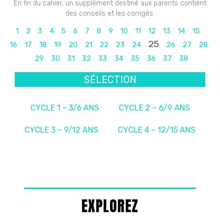
En fin du cahier, un supplément destiné aux parents contient
des conseils et les corrigés.
1
2
3
4
5
6
7
8
9
10
11
12
13
14
15
25
16
17
18
19
20
21
22
23
24
26
27
28
29
30
31
32
33
34
35
36
37
38
SÉLECTION
CYCLE 1 – 3/6 ANS
CYCLE 2 – 6/9 ANS
CYCLE 3 – 9/12 ANS
CYCLE 4 – 12/15 ANS
EXPLOREZ