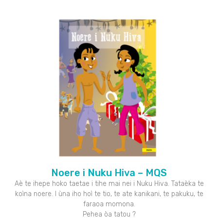
Noere i Nuku Hiva – MQS
Aè te ihepe hoko taetae i tihe mai nei i Nuku Hiva. Tataèka te
koìna noere. I ùna iho hoì te tio, te ate kanikani, te pakuku, te
faraoa momona.
Pehea òa tatou ?