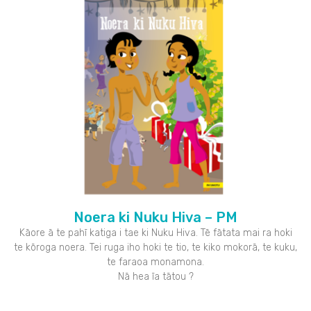
Noera ki Nuku Hiva – PM
Kāore ā te pahī katiga i tae ki Nuku Hiva. Tē fātata mai ra hoki
te kōroga noera. Tei ruga iho hoki te tio, te kiko mokorā, te kuku,
te faraoa monamona.
Nā hea īa tātou ?