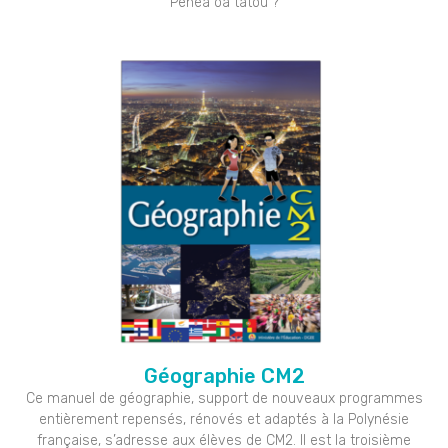
Pehea òa tatou ?
Géographie CM2
Ce manuel de géographie, support de nouveaux programmes
entièrement repensés, rénovés et adaptés à la Polynésie
française, s’adresse aux élèves de CM2. Il est la troisième