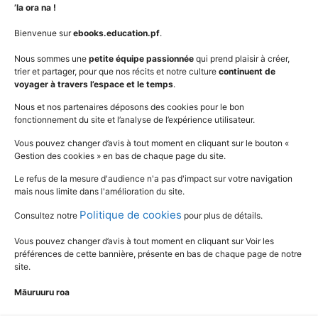
Niveaux
Politique de cookies
’Ia ora na !
AudioBooks
Données personnelles
Bienvenue sur
ebooks.education.pf
.
Outils
Mentions légales
Nous sommes une
petite équipe passionnée
qui prend plaisir à créer,
trier et partager, pour que nos récits et notre culture
continuent de
Vidéos
www.education.pf
voyager à travers l’espace et le temps
.
Nous et nos partenaires déposons des cookies pour le bon
fonctionnement du site et l’analyse de l’expérience utilisateur.
SUIVEZ L'ACTUALITÉ DE L'ÉDUCATION
Vous pouvez changer d’avis à tout moment en cliquant sur le bouton «
Gestion des cookies » en bas de chaque page du site.
Le refus de la mesure d'audience n'a pas d'impact sur votre navigation
mais nous limite dans l'amélioration du site.
Politique de cookies
Consultez notre
pour plus de détails.
Vous pouvez changer d’avis à tout moment en cliquant sur Voir les
préférences de cette bannière, présente en bas de chaque page de notre
site.
Māuruuru roa