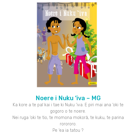
Noere i Nuku ‘iva – MG
Ka kore a te paī kai i tae ki Nuku ‘iva. E piri mai ana ‘oki te
gogoro o te noere.
Nei ruga ‘oki te tio, te momona mokorā, te kuku, te parina
rorororo.
Pe ‘ea ia tatou ?