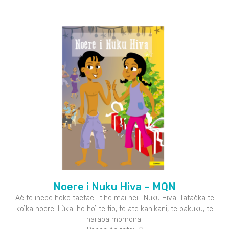
Noere i Nuku Hiva – MQN
Aè te ihepe hoko taetae i tihe mai nei i Nuku Hiva. Tataèka te
koìka noere. I ùka iho hoì te tio, te ate kanikani, te pakuku, te
haraoa momona.