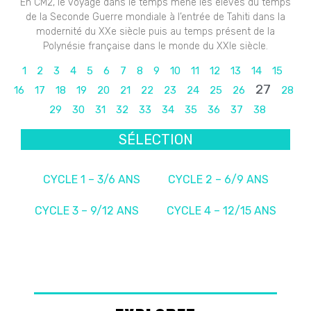
En CM2, le voyage dans le temps mène les élèves du temps
de la Seconde Guerre mondiale à l’entrée de Tahiti dans la
modernité du XXe siècle puis au temps présent de la
Polynésie française dans le monde du XXIe siècle.
1
2
3
4
5
6
7
8
9
10
11
12
13
14
15
27
16
17
18
19
20
21
22
23
24
25
26
28
29
30
31
32
33
34
35
36
37
38
SÉLECTION
CYCLE 1 – 3/6 ANS
CYCLE 2 – 6/9 ANS
CYCLE 3 – 9/12 ANS
CYCLE 4 – 12/15 ANS