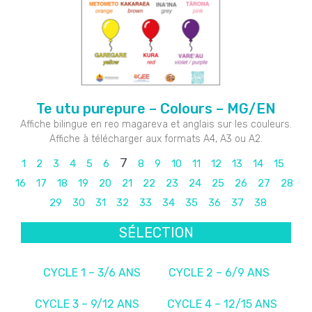
Te utu purepure – Colours – MG/EN
Affiche bilingue en reo magareva et anglais sur les couleurs.
Affiche à télécharger aux formats A4, A3 ou A2.
7
1
2
3
4
5
6
8
9
10
11
12
13
14
15
16
17
18
19
20
21
22
23
24
25
26
27
28
29
30
31
32
33
34
35
36
37
38
SÉLECTION
CYCLE 1 – 3/6 ANS
CYCLE 2 – 6/9 ANS
CYCLE 3 – 9/12 ANS
CYCLE 4 – 12/15 ANS