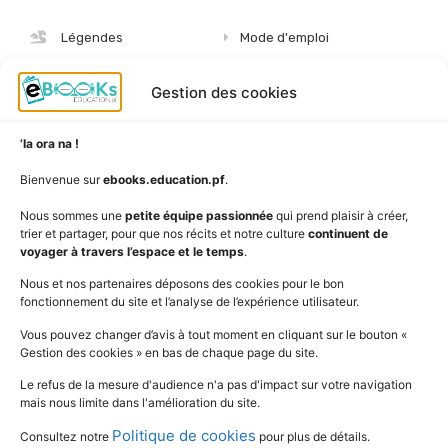
Légendes
Mode d'emploi
Albums
S'abonner
Gestion des cookies
Langues
Nous connaître
Niveaux
Politique de cookies
’Ia ora na !
AudioBooks
Données personnelles
Bienvenue sur
ebooks.education.pf
.
Outils
Mentions légales
Nous sommes une
petite équipe passionnée
qui prend plaisir à créer,
trier et partager, pour que nos récits et notre culture
continuent de
Vidéos
www.education.pf
voyager à travers l’espace et le temps
.
Nous et nos partenaires déposons des cookies pour le bon
fonctionnement du site et l’analyse de l’expérience utilisateur.
SUIVEZ L'ACTUALITÉ DE L'ÉDUCATION
Vous pouvez changer d’avis à tout moment en cliquant sur le bouton «
Gestion des cookies » en bas de chaque page du site.
Le refus de la mesure d'audience n'a pas d'impact sur votre navigation
mais nous limite dans l'amélioration du site.
Politique de cookies
Consultez notre
pour plus de détails.