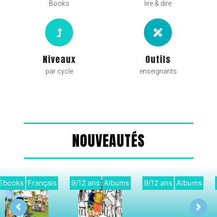
Books
lire & dire
Niveaux
Outils
par cycle
enseignants
NOUVEAUTÉS
9/12 ans
Albums
Cycle 3
Français
Didactique
Français