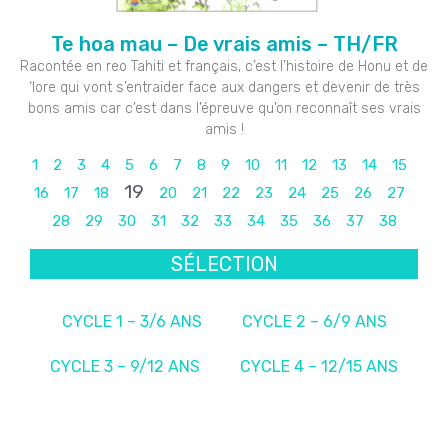
Te hoa mau – De vrais amis – TH/FR
Racontée en reo Tahiti et français, c’est l’histoire de Honu et de
‘Iore qui vont s’entraider face aux dangers et devenir de très
bons amis car c’est dans l’épreuve qu’on reconnaît ses vrais
amis !
1
2
3
4
5
6
7
8
9
10
11
12
13
14
15
19
16
17
18
20
21
22
23
24
25
26
27
28
29
30
31
32
33
34
35
36
37
38
SÉLECTION
CYCLE 1 – 3/6 ANS
CYCLE 2 – 6/9 ANS
CYCLE 3 – 9/12 ANS
CYCLE 4 – 12/15 ANS