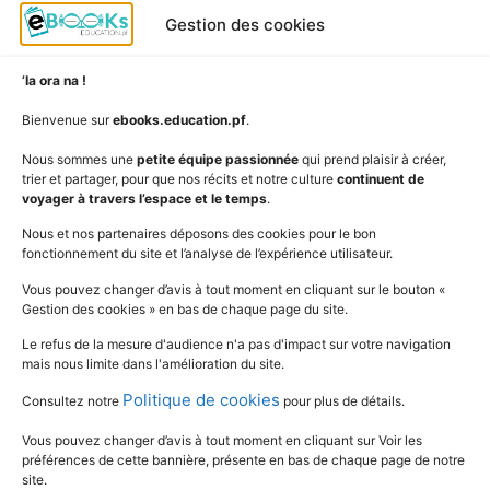
Albums
S'abonner
Gestion des cookies
Langues
Nous connaître
Niveaux
Politique de cookies
’Ia ora na !
AudioBooks
Données personnelles
Bienvenue sur
ebooks.education.pf
.
Outils
Mentions légales
Nous sommes une
petite équipe passionnée
qui prend plaisir à créer,
trier et partager, pour que nos récits et notre culture
continuent de
Vidéos
www.education.pf
voyager à travers l’espace et le temps
.
Nous et nos partenaires déposons des cookies pour le bon
fonctionnement du site et l’analyse de l’expérience utilisateur.
SUIVEZ L'ACTUALITÉ DE L'ÉDUCATION
Vous pouvez changer d’avis à tout moment en cliquant sur le bouton «
Gestion des cookies » en bas de chaque page du site.
Le refus de la mesure d'audience n'a pas d'impact sur votre navigation
mais nous limite dans l'amélioration du site.
Politique de cookies
Consultez notre
pour plus de détails.
Vous pouvez changer d’avis à tout moment en cliquant sur Voir les
préférences de cette bannière, présente en bas de chaque page de notre
site.