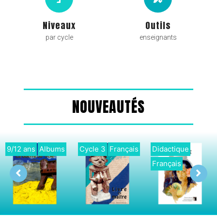
Niveaux
Outils
par cycle
enseignants
NOUVEAUTÉS
9/12 ans
Albums
Cycle 3
Français
Didactique
Français